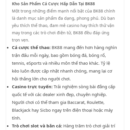
Kho Sản Phẩm Cá Cược Hấp Dẫn Tại BK88
Một trong những điểm mạnh nổi bật của BK88 chính
là danh mục sản phẩm đa dạng, phong phú. Dù bạn
yêu thích thể thao, đam mê casino hay thích thử vận
may trong các trò chơi điện tử, BK88 đều đáp ứng
trọn vẹn.
Cá cược thể thao:
BK88 mang đến hơn hàng nghìn
trận đấu mỗi ngày, bao gồm bóng đá, bóng rổ,
tennis, eSports và nhiều môn thể thao khác. Tỷ lệ
kèo luôn được cập nhật nhanh chóng, mang lại cơ
hội thắng lớn cho người chơi.
Casino trực tuyến:
Trải nghiệm sòng bài đẳng cấp
quốc tế với các dealer xinh đẹp, chuyên nghiệp.
Người chơi có thể tham gia Baccarat, Roulette,
Blackjack hay Sicbo ngay trên điện thoại hoặc máy
tính.
Trò chơi slot và bắn cá:
Hàng trăm trò chơi giải trí