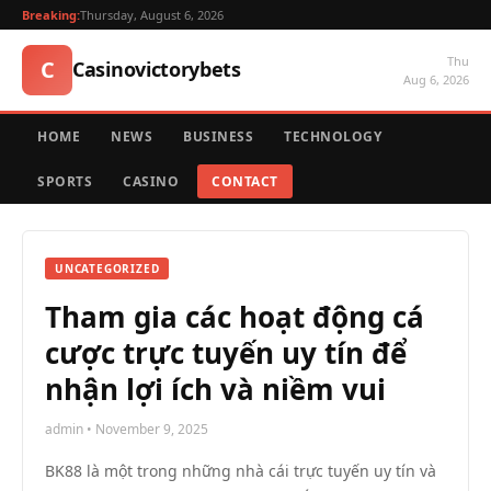
Breaking:
Thursday, August 6, 2026
Thu
C
Casinovictorybets
Aug 6, 2026
HOME
NEWS
BUSINESS
TECHNOLOGY
SPORTS
CASINO
CONTACT
UNCATEGORIZED
Tham gia các hoạt động cá
cược trực tuyến uy tín để
nhận lợi ích và niềm vui
admin • November 9, 2025
BK88 là một trong những nhà cái trực tuyến uy tín và