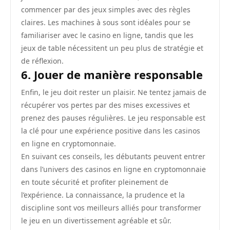
commencer par des jeux simples avec des règles
claires. Les machines à sous sont idéales pour se
familiariser avec le casino en ligne, tandis que les
jeux de table nécessitent un peu plus de stratégie et
de réflexion.
6. Jouer de manière responsable
Enfin, le jeu doit rester un plaisir. Ne tentez jamais de
récupérer vos pertes par des mises excessives et
prenez des pauses régulières. Le jeu responsable est
la clé pour une expérience positive dans les casinos
en ligne en cryptomonnaie.
En suivant ces conseils, les débutants peuvent entrer
dans l’univers des casinos en ligne en cryptomonnaie
en toute sécurité et profiter pleinement de
l’expérience. La connaissance, la prudence et la
discipline sont vos meilleurs alliés pour transformer
le jeu en un divertissement agréable et sûr.