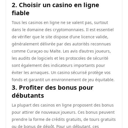
2. Choisir un casino en ligne
fiable
Tous les casinos en ligne ne se valent pas, surtout
dans le domaine des cryptomonnaies. Il est essentiel
de vérifier que le site dispose d’une licence valide,
généralement délivrée par des autorités reconnues
comme Curaçao ou Malte. Les avis d’autres joueurs,
les audits de logiciels et les protocoles de sécurité
sont également des indicateurs importants pour
éviter les arnaques. Un casino sécurisé protège vos
fonds et garantit un environnement de jeu équitable.
3. Profiter des bonus pour
débutants
La plupart des casinos en ligne proposent des bonus
pour attirer de nouveaux joueurs. Ces bonus peuvent
prendre la forme de crédits gratuits, de tours gratuits
ou de bonus de dépôt. Pour un débutant, ces