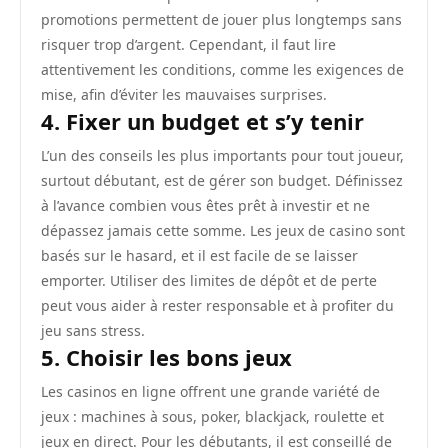
promotions permettent de jouer plus longtemps sans
risquer trop d’argent. Cependant, il faut lire
attentivement les conditions, comme les exigences de
mise, afin d’éviter les mauvaises surprises.
4. Fixer un budget et s’y tenir
L’un des conseils les plus importants pour tout joueur,
surtout débutant, est de gérer son budget. Définissez
à l’avance combien vous êtes prêt à investir et ne
dépassez jamais cette somme. Les jeux de casino sont
basés sur le hasard, et il est facile de se laisser
emporter. Utiliser des limites de dépôt et de perte
peut vous aider à rester responsable et à profiter du
jeu sans stress.
5. Choisir les bons jeux
Les casinos en ligne offrent une grande variété de
jeux : machines à sous, poker, blackjack, roulette et
jeux en direct. Pour les débutants, il est conseillé de