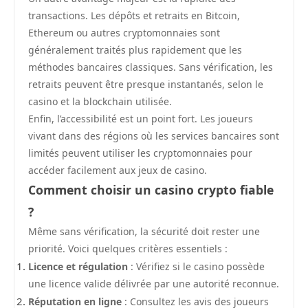
transactions. Les dépôts et retraits en Bitcoin,
Ethereum ou autres cryptomonnaies sont
généralement traités plus rapidement que les
méthodes bancaires classiques. Sans vérification, les
retraits peuvent être presque instantanés, selon le
casino et la blockchain utilisée.
Enfin, l’accessibilité est un point fort. Les joueurs
vivant dans des régions où les services bancaires sont
limités peuvent utiliser les cryptomonnaies pour
accéder facilement aux jeux de casino.
Comment choisir un casino crypto fiable
?
Même sans vérification, la sécurité doit rester une
priorité. Voici quelques critères essentiels :
Licence et régulation
: Vérifiez si le casino possède
une licence valide délivrée par une autorité reconnue.
Réputation en ligne
: Consultez les avis des joueurs