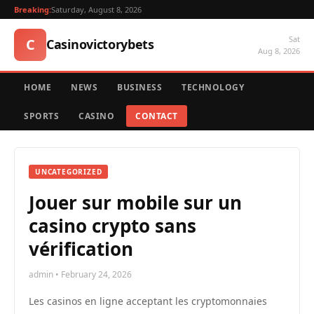
Breaking:
Saturday, August 8, 2026
Sat
C
Casinovictorybets
Aug 8, 2026
HOME
NEWS
BUSINESS
TECHNOLOGY
SPORTS
CASINO
CONTACT
UNCATEGORIZED
Jouer sur mobile sur un
casino crypto sans
vérification
admin • February 24, 2026
Les casinos en ligne acceptant les cryptomonnaies