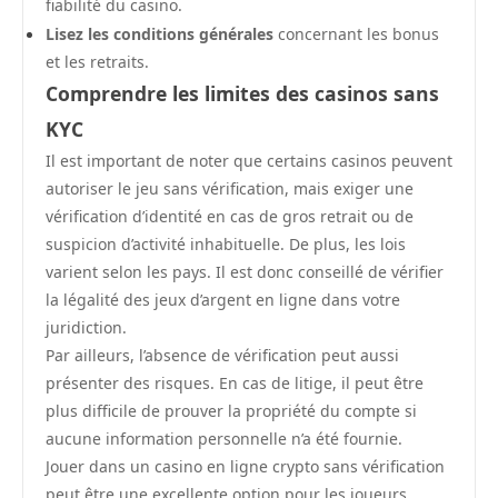
fiabilité du casino.
Lisez les conditions générales
concernant les bonus
et les retraits.
Comprendre les limites des casinos sans
KYC
Il est important de noter que certains casinos peuvent
autoriser le jeu sans vérification, mais exiger une
vérification d’identité en cas de gros retrait ou de
suspicion d’activité inhabituelle. De plus, les lois
varient selon les pays. Il est donc conseillé de vérifier
la légalité des jeux d’argent en ligne dans votre
juridiction.
Par ailleurs, l’absence de vérification peut aussi
présenter des risques. En cas de litige, il peut être
plus difficile de prouver la propriété du compte si
aucune information personnelle n’a été fournie.
Jouer dans un casino en ligne crypto sans vérification
peut être une excellente option pour les joueurs