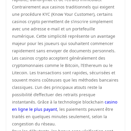
Contrairement aux casinos traditionnels qui exigent
une procédure KYC (Know Your Customer), certains
casinos crypto permettent de s’inscrire simplement
avec une adresse e-mail et un portefeuille
numérique. Cette simplicité représente un avantage
majeur pour les joueurs qui souhaitent commencer
rapidement sans envoyer de documents personnels.
Les casinos crypto acceptent généralement des
cryptomonnaies comme le Bitcoin, l’Ethereum ou le
Litecoin. Les transactions sont rapides, sécurisées et
souvent moins coûteuses que les méthodes bancaires
classiques. L’un des principaux atouts reste la
possibilité d’effectuer des retraits presque
instantanés. Grâce à la technologie blockchain
casino
en ligne le plus payant
, les paiements peuvent être
traités en quelques minutes seulement, selon la
congestion du réseau.