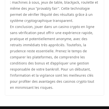
: machines à sous, jeux de table, blackjack, roulette et
même des jeux “provably fair”. Cette technologie
permet de vérifier l’équité des résultats grâce à un
système cryptographique transparent.
En conclusion, jouer dans un casino crypto en ligne
sans vérification peut offrir une expérience rapide,
pratique et potentiellement anonyme, avec des
retraits immédiats très appréciés. Toutefois, la
prudence reste essentielle. Prenez le temps de
comparer les plateformes, de comprendre les
conditions des bonus et d’appliquer une gestion
responsable de votre bankroll. Pour un débutant,
l’information et la vigilance sont les meilleures clés
pour profiter des avantages des casinos crypto tout
en minimisant les risques.