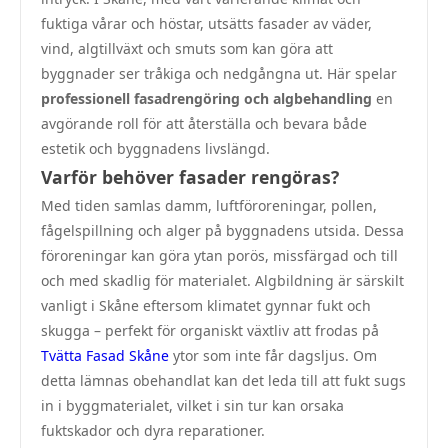
fuktiga vårar och höstar, utsätts fasader av väder,
vind, algtillväxt och smuts som kan göra att
byggnader ser tråkiga och nedgångna ut. Här spelar
professionell fasadrengöring och algbehandling
en
avgörande roll för att återställa och bevara både
estetik och byggnadens livslängd.
Varför behöver fasader rengöras?
Med tiden samlas damm, luftföroreningar, pollen,
fågelspillning och alger på byggnadens utsida. Dessa
föroreningar kan göra ytan porös, missfärgad och till
och med skadlig för materialet. Algbildning är särskilt
vanligt i Skåne eftersom klimatet gynnar fukt och
skugga – perfekt för organiskt växtliv att frodas på
Tvätta Fasad Skåne
ytor som inte får dagsljus. Om
detta lämnas obehandlat kan det leda till att fukt sugs
in i byggmaterialet, vilket i sin tur kan orsaka
fuktskador och dyra reparationer.