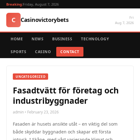
Breaking:
Friday, August 7, 2026
Fri
C
Casinovictorybets
Aug 7, 2026
HOME
NEWS
BUSINESS
TECHNOLOGY
SPORTS
CASINO
CONTACT
UNCATEGORIZED
Fasadtvätt för företag och
industribyggnader
admin • February 23, 2026
Fasaden är husets ansikte utåt – en viktig del som
både skyddar byggnaden och skapar ett första
intryck. I Skåne, med vårt varierande klimat och