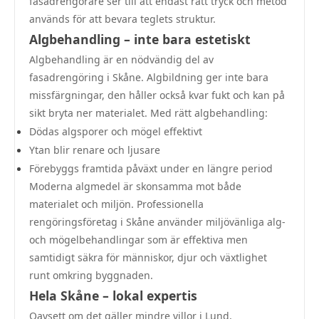
fasadrengörare ser till att endast rätt tryck och metod
används för att bevara teglets struktur.
Algbehandling – inte bara estetiskt
Algbehandling är en nödvändig del av
fasadrengöring i Skåne. Algbildning ger inte bara
missfärgningar, den håller också kvar fukt och kan på
sikt bryta ner materialet. Med rätt algbehandling:
Dödas algsporer och mögel effektivt
Ytan blir renare och ljusare
Förebyggs framtida påväxt under en längre period
Moderna algmedel är skonsamma mot både
materialet och miljön. Professionella
rengöringsföretag i Skåne använder miljövänliga alg-
och mögelbehandlingar som är effektiva men
samtidigt säkra för människor, djur och växtlighet
runt omkring byggnaden.
Hela Skåne – lokal expertis
Oavsett om det gäller mindre villor i Lund,