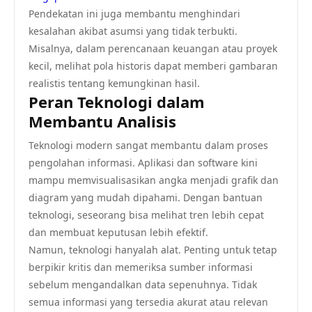
Pendekatan ini juga membantu menghindari
kesalahan akibat asumsi yang tidak terbukti.
Misalnya, dalam perencanaan keuangan atau proyek
kecil, melihat pola historis dapat memberi gambaran
realistis tentang kemungkinan hasil.
Peran Teknologi dalam
Membantu Analisis
Teknologi modern sangat membantu dalam proses
pengolahan informasi. Aplikasi dan software kini
mampu memvisualisasikan angka menjadi grafik dan
diagram yang mudah dipahami. Dengan bantuan
teknologi, seseorang bisa melihat tren lebih cepat
dan membuat keputusan lebih efektif.
Namun, teknologi hanyalah alat. Penting untuk tetap
berpikir kritis dan memeriksa sumber informasi
sebelum mengandalkan data sepenuhnya. Tidak
semua informasi yang tersedia akurat atau relevan