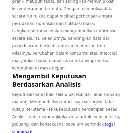
grafik, maupun tabel, dan sering kali menunjukkan
kecenderungan tertentu. Dengan memeriksa data
secara rutin, kita dapat melihat perbedaan antara
perubahan signifikan dan fluktuasi biasa.
Langkah pertama adalah mengumpulkan informasi
secara akurat. Selanjutnya, bandingkan data dari
periode yang berbeda untuk menemukan tren.
Misalnya, perubahan dalam konsumsi atau interaksi
masyarakat dapat dianalisis untuk memprediksi
kebutuhan di masa depan.
Mengambil Keputusan
Berdasarkan Analisis
Keputusan yang baik selalu berasal dari analisis yang
matang. Mengandalkan intuisi saja seringkali tidak
cukup, terutama ketika keputusan berdampak besar.
Analisis data memungkinkan kita untuk menilai risiko,
peluang, dan konsekuensi sebelum bertindak.
togel
singapore