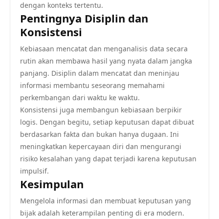
dengan konteks tertentu.
Pentingnya Disiplin dan
Konsistensi
Kebiasaan mencatat dan menganalisis data secara
rutin akan membawa hasil yang nyata dalam jangka
panjang. Disiplin dalam mencatat dan meninjau
informasi membantu seseorang memahami
perkembangan dari waktu ke waktu.
Konsistensi juga membangun kebiasaan berpikir
logis. Dengan begitu, setiap keputusan dapat dibuat
berdasarkan fakta dan bukan hanya dugaan. Ini
meningkatkan kepercayaan diri dan mengurangi
risiko kesalahan yang dapat terjadi karena keputusan
impulsif.
Kesimpulan
Mengelola informasi dan membuat keputusan yang
bijak adalah keterampilan penting di era modern.