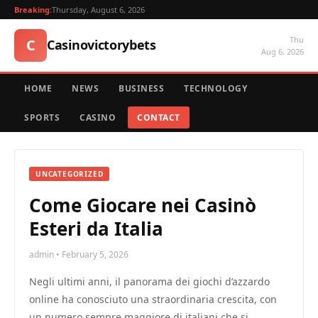
Breaking:
Thursday, August 6, 2026
Thu
C
Casinovictorybets
Aug 6, 2026
HOME
NEWS
BUSINESS
TECHNOLOGY
SPORTS
CASINO
CONTACT
UNCATEGORIZED
Come Giocare nei Casinò
Esteri da Italia
admin • February 5, 2026
Negli ultimi anni, il panorama dei giochi d’azzardo
online ha conosciuto una straordinaria crescita, con
un numero sempre maggiore di italiani che si