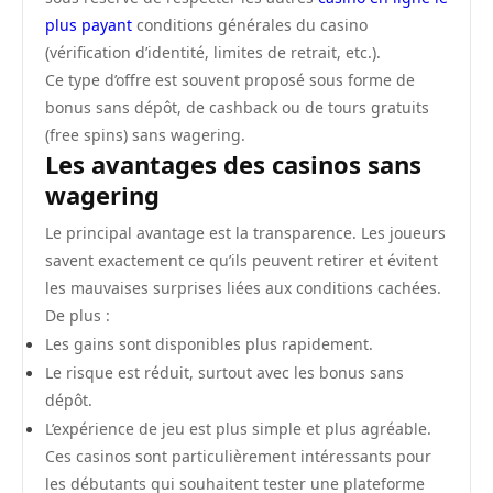
plus payant
conditions générales du casino
(vérification d’identité, limites de retrait, etc.).
Ce type d’offre est souvent proposé sous forme de
bonus sans dépôt, de cashback ou de tours gratuits
(free spins) sans wagering.
Les avantages des casinos sans
wagering
Le principal avantage est la transparence. Les joueurs
savent exactement ce qu’ils peuvent retirer et évitent
les mauvaises surprises liées aux conditions cachées.
De plus :
Les gains sont disponibles plus rapidement.
Le risque est réduit, surtout avec les bonus sans
dépôt.
L’expérience de jeu est plus simple et plus agréable.
Ces casinos sont particulièrement intéressants pour
les débutants qui souhaitent tester une plateforme