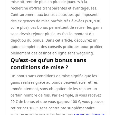
mise attirent de plus en plus de joueurs à la
recherche d’offres transparentes et avantageuses.
Contrairement aux bonus classiques qui imposent
des exigences de mise parfois très élevées (x20, x30
voire plus), ces bonus permettent de retirer les gains
sans devoir rejouer plusieurs fois le montant du
dépôt ou du bonus. Dans cet article, découvrez un
guide complet et des conseils pratiques pour profiter
pleinement des casinos en ligne sans wagering.
Qu’est-ce qu’un bonus sans
conditions de mise ?
Un bonus sans conditions de mise signifie que les
gains réalisés grâce au bonus peuvent être retirés
immédiatement, sans obligation de les rejouer un
certain nombre de fois. Par exemple, si vous recevez
20 € de bonus et que vous gagnez 100 €, vous pouvez
retirer ces 100 € sans contrainte supplémentaire,
sous réserve de respecter les autres
casino en ligne le