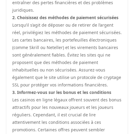
entraîner des pertes financières et des problèmes
juridiques.
2. Choisissez des méthodes de paiement sécurisées
Lorsqu’il s’agit de déposer ou de retirer de l’argent
réel, privilégiez les méthodes de paiement sécurisées.
Les cartes bancaires, les portefeuilles électroniques
(comme Skrill ou Neteller) et les virements bancaires
sont généralement fiables. Évitez les sites qui ne
proposent que des méthodes de paiement
inhabituelles ou non sécurisées. Assurez-vous
également que le site utilise un protocole de cryptage
SSL pour protéger vos informations financières.
3. Informez-vous sur les bonus et les conditions
Les casinos en ligne légaux offrent souvent des bonus
attractifs pour les nouveaux joueurs et les joueurs
réguliers. Cependant, il est crucial de lire
attentivement les conditions associées à ces
promotions. Certaines offres peuvent sembler