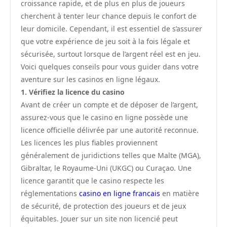
croissance rapide, et de plus en plus de joueurs
cherchent à tenter leur chance depuis le confort de
leur domicile. Cependant, il est essentiel de s’assurer
que votre expérience de jeu soit à la fois légale et
sécurisée, surtout lorsque de l’argent réel est en jeu.
Voici quelques conseils pour vous guider dans votre
aventure sur les casinos en ligne légaux.
1. Vérifiez la licence du casino
Avant de créer un compte et de déposer de l’argent,
assurez-vous que le casino en ligne possède une
licence officielle délivrée par une autorité reconnue.
Les licences les plus fiables proviennent
généralement de juridictions telles que Malte (MGA),
Gibraltar, le Royaume-Uni (UKGC) ou Curaçao. Une
licence garantit que le casino respecte les
réglementations
casino en ligne francais
en matière
de sécurité, de protection des joueurs et de jeux
équitables. Jouer sur un site non licencié peut