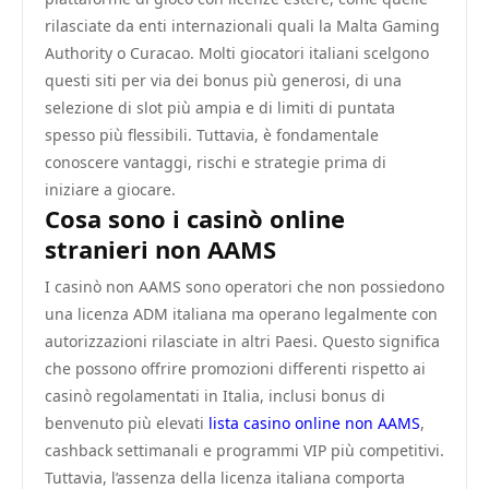
rilasciate da enti internazionali quali la Malta Gaming
Authority o Curacao. Molti giocatori italiani scelgono
questi siti per via dei bonus più generosi, di una
selezione di slot più ampia e di limiti di puntata
spesso più flessibili. Tuttavia, è fondamentale
conoscere vantaggi, rischi e strategie prima di
iniziare a giocare.
Cosa sono i casinò online
stranieri non AAMS
I casinò non AAMS sono operatori che non possiedono
una licenza ADM italiana ma operano legalmente con
autorizzazioni rilasciate in altri Paesi. Questo significa
che possono offrire promozioni differenti rispetto ai
casinò regolamentati in Italia, inclusi bonus di
benvenuto più elevati
lista casino online non AAMS
,
cashback settimanali e programmi VIP più competitivi.
Tuttavia, l’assenza della licenza italiana comporta