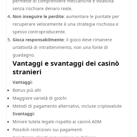
permette di comprendere meccaniche e volatilità
senza rischiare denaro reale.
Non inseguire le perdite
: aumentare le puntate per
recuperare velocemente è una strategia rischiosa e
spesso controproducente.
Gioca responsabilmente
: il gioco deve rimanere
un’attività di intrattenimento, non una fonte di
guadagno.
Vantaggi e svantaggi dei casinò
stranieri
Vantaggi:
Bonus più alti
Maggiore varietà di giochi
Metodi di pagamento alternativi, incluse criptovalute
Svantaggi:
Minore tutela legale rispetto ai casinò ADM
Possibili restrizioni sui pagamenti