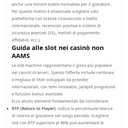
anche una minore tutela normativa per il giocatore.
Per questo motivo è essenziale scegliere solo
piattaforme con licenze riconosciute a livello
internazionale, recensioni positive e sistemi di
sicurezza avanzati (SSL, metodi di pagamento
affidabili, ecc.).
Guida alle slot nei casinò non
AAMS
Le slot machine rappresentano il gioco più popolare
nei casinò stranieri. Spesso l’offerta include centinaia
o migliaia di titoli sviluppati da provider
internazionali, con temi innovativi, jackpot progressivi
e funzioni bonus avanzate.
Ecco alcuni elementi fondamentali da considerare:
RTP (Return to Player)
: indica la percentuale teorica
di ritorno al giocatore nel lungo periodo. Scegliere
slot con RTP superiore al 96% può aumentare le