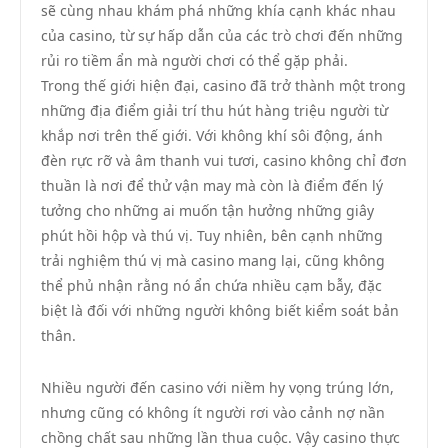
sẽ cùng nhau khám phá những khía cạnh khác nhau
của casino, từ sự hấp dẫn của các trò chơi đến những
rủi ro tiềm ẩn mà người chơi có thể gặp phải.
Trong thế giới hiện đại, casino đã trở thành một trong
những địa điểm giải trí thu hút hàng triệu người từ
khắp nơi trên thế giới. Với không khí sôi động, ánh
đèn rực rỡ và âm thanh vui tươi, casino không chỉ đơn
thuần là nơi để thử vận may mà còn là điểm đến lý
tưởng cho những ai muốn tận hưởng những giây
phút hồi hộp và thú vị. Tuy nhiên, bên cạnh những
trải nghiệm thú vị mà casino mang lại, cũng không
thể phủ nhận rằng nó ẩn chứa nhiều cạm bẫy, đặc
biệt là đối với những người không biết kiểm soát bản
thân.
Nhiều người đến casino với niềm hy vọng trúng lớn,
nhưng cũng có không ít người rơi vào cảnh nợ nần
chồng chất sau những lần thua cuộc. Vậy casino thực