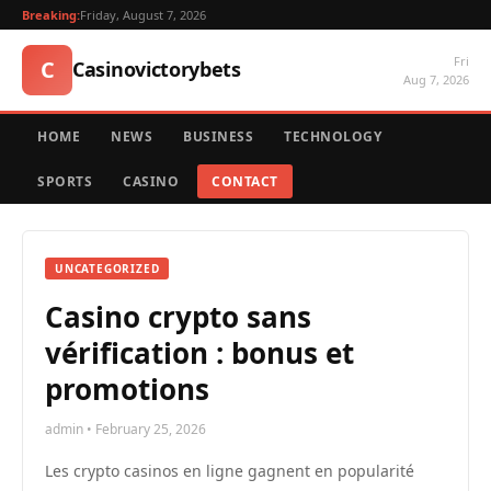
Breaking:
Friday, August 7, 2026
Fri
C
Casinovictorybets
Aug 7, 2026
HOME
NEWS
BUSINESS
TECHNOLOGY
SPORTS
CASINO
CONTACT
UNCATEGORIZED
Casino crypto sans
vérification : bonus et
promotions
admin • February 25, 2026
Les crypto casinos en ligne gagnent en popularité