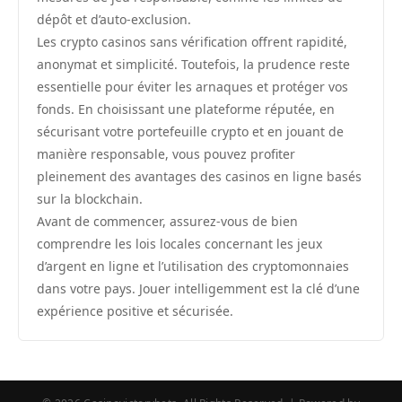
dépôt et d’auto-exclusion.
Les crypto casinos sans vérification offrent rapidité,
anonymat et simplicité. Toutefois, la prudence reste
essentielle pour éviter les arnaques et protéger vos
fonds. En choisissant une plateforme réputée, en
sécurisant votre portefeuille crypto et en jouant de
manière responsable, vous pouvez profiter
pleinement des avantages des casinos en ligne basés
sur la blockchain.
Avant de commencer, assurez-vous de bien
comprendre les lois locales concernant les jeux
d’argent en ligne et l’utilisation des cryptomonnaies
dans votre pays. Jouer intelligemment est la clé d’une
expérience positive et sécurisée.