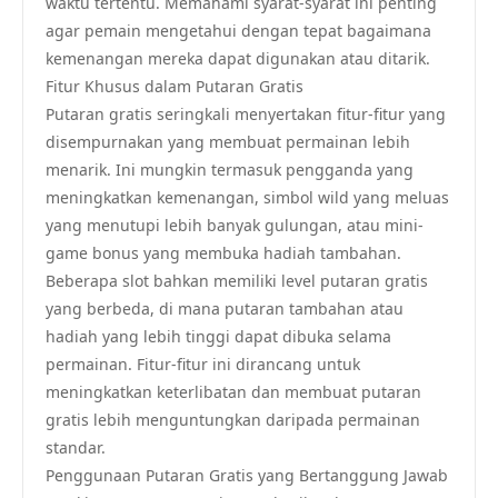
waktu tertentu. Memahami syarat-syarat ini penting
agar pemain mengetahui dengan tepat bagaimana
kemenangan mereka dapat digunakan atau ditarik.
Fitur Khusus dalam Putaran Gratis
Putaran gratis seringkali menyertakan fitur-fitur yang
disempurnakan yang membuat permainan lebih
menarik. Ini mungkin termasuk pengganda yang
meningkatkan kemenangan, simbol wild yang meluas
yang menutupi lebih banyak gulungan, atau mini-
game bonus yang membuka hadiah tambahan.
Beberapa slot bahkan memiliki level putaran gratis
yang berbeda, di mana putaran tambahan atau
hadiah yang lebih tinggi dapat dibuka selama
permainan. Fitur-fitur ini dirancang untuk
meningkatkan keterlibatan dan membuat putaran
gratis lebih menguntungkan daripada permainan
standar.
Penggunaan Putaran Gratis yang Bertanggung Jawab