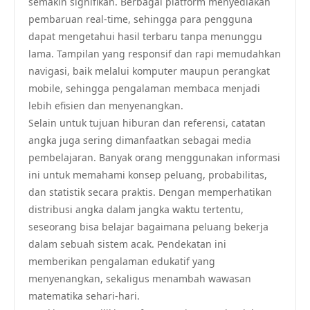
semakin signifikan. Berbagai platform menyediakan
pembaruan real-time, sehingga para pengguna
dapat mengetahui hasil terbaru tanpa menunggu
lama. Tampilan yang responsif dan rapi memudahkan
navigasi, baik melalui komputer maupun perangkat
mobile, sehingga pengalaman membaca menjadi
lebih efisien dan menyenangkan.
Selain untuk tujuan hiburan dan referensi, catatan
angka juga sering dimanfaatkan sebagai media
pembelajaran. Banyak orang menggunakan informasi
ini untuk memahami konsep peluang, probabilitas,
dan statistik secara praktis. Dengan memperhatikan
distribusi angka dalam jangka waktu tertentu,
seseorang bisa belajar bagaimana peluang bekerja
dalam sebuah sistem acak. Pendekatan ini
memberikan pengalaman edukatif yang
menyenangkan, sekaligus menambah wawasan
matematika sehari-hari.