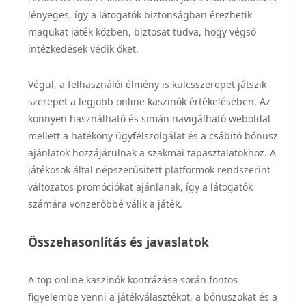
lényeges, így a látogatók biztonságban érezhetik
magukat játék közben, biztosat tudva, hogy végső
intézkedések védik őket.
Végül, a felhasználói élmény is kulcsszerepet játszik
szerepet a legjobb online kaszinók értékelésében. Az
könnyen használható és simán navigálható weboldal
mellett a hatékony ügyfélszolgálat és a csábító bónusz
ajánlatok hozzájárulnak a szakmai tapasztalatokhoz. A
játékosok által népszerűsített platformok rendszerint
változatos promóciókat ajánlanak, így a látogatók
számára vonzerőbbé válik a játék.
Összehasonlítás és javaslatok
A top online kaszinók kontrázása során fontos
figyelembe venni a játékválasztékot, a bónuszokat és a