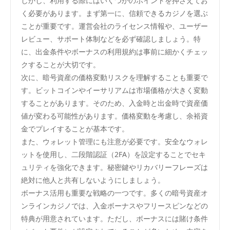
しかし、利用する際にはいくつかのポイントを押さえてお
く必要があります。まず第一に、信頼できるカジノを選ぶ
ことが重要です。運営会社のライセンス情報や、ユーザー
レビュー、サポート体制などを必ず確認しましょう。特
に、出金条件やボーナスの利用規約は事前に細かくチェッ
クすることが大切です。
次に、暗号資産の価格変動リスクを理解することも重要で
す。ビットコインやイーサリアムは市場価格が大きく変動
することがあります。そのため、入金時と出金時で資産価
値が変わる可能性があります。価格変動を考慮し、余裕資
金でプレイすることが基本です。
また、ウォレット管理にも注意が必要です。安全なウォレ
ットを使用し、二段階認証（2FA）を設定することでセキ
ュリティを強化できます。秘密鍵やリカバリーフレーズは
絶対に他人と共有しないようにしましょう。
ボーナス活用も重要な戦略の一つです。多くの暗号資産オ
ンラインカジノでは、入金ボーナスやフリースピンなどの
特典が用意されています。ただし、ボーナスには賭け条件