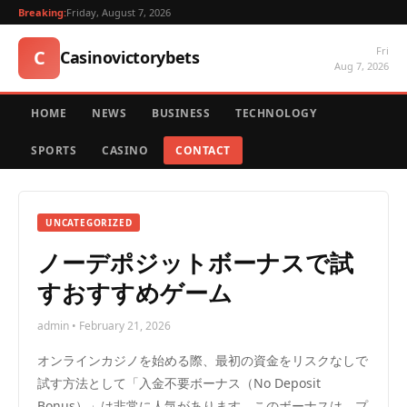
Breaking:
Friday, August 7, 2026
Fri
C
Casinovictorybets
Aug 7, 2026
HOME
NEWS
BUSINESS
TECHNOLOGY
SPORTS
CASINO
CONTACT
UNCATEGORIZED
ノーデポジットボーナスで試
すおすすめゲーム
admin • February 21, 2026
オンラインカジノを始める際、最初の資金をリスクなしで
試す方法として「入金不要ボーナス（No Deposit
Bonus）」は非常に人気があります。このボーナスは、プ