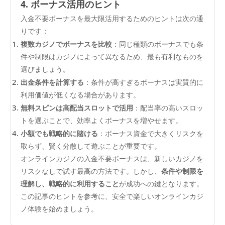
4. ボーナス活用のヒント
入金不要ボーナスを最大限活用するためのヒントは次の通
りです：
複数カジノでボーナスを比較
：同じ種類のボーナスでも条
件や制限はカジノによって異なるため、最も有利なものを
選びましょう。
出金条件を計算する
：条件が高すぎるボーナスは実質的に
利用価値が低くなる場合があります。
無料スピンは高配当スロットで活用
：配当率の高いスロッ
トを選ぶことで、効率よくボーナスを増やせます。
小額でも戦略的に賭ける
：ボーナス資金で大きくリスクを
取らず、賢く分散して遊ぶことが重要です。
オンラインカジノの入金不要ボーナスは、新しいカジノを
リスクなしで試す最高の方法です。しかし、
条件や制限を
理解し、戦略的に利用すること
が成功への鍵となります。
この記事のヒントを参考に、安全で楽しいオンラインカジ
ノ体験を始めましょう。